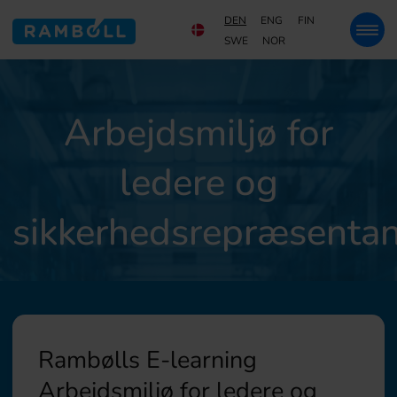
DEN
ENG
FIN
SWE
NOR
Arbejdsmiljø for
ledere og
sikkerhedsrepræsentan
Rambølls E-learning
Arbejdsmiljø for ledere og