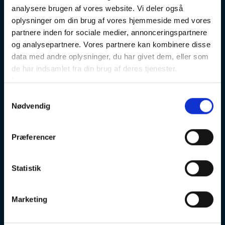
analysere brugen af vores website. Vi deler også
Træningen gennemføres individuelt og helt eksternt via
oplysninger om din brug af vores hjemmeside med vores
vores digitale læringsplatform Rambøll Learning. Som
kursusdeltager kan du til enhver tid sætte træningen på
partnere inden for sociale medier, annonceringspartnere
pause og fortsætte, hvor du slap, næste gang, du logger
og analysepartnere. Vores partnere kan kombinere disse
ind.
data med andre oplysninger, du har givet dem, eller som
de har indsamlet fra din brug af deres tjenester.
Tidsforbrug:
Det tager i alt ca. 5 timer at gennemføre
Læs mere
alle moduler.
Samtykkevalg
Brugerlicensen giver kursisten adgang til uddannelsen i
Nødvendig
12 måneder.
______
Præferencer
Statistik
Information
Marketing
E-læring