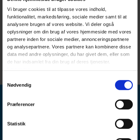
Odsbjerg
Vi bruger cookies til at tilpasse vores indhold,
funktionalitet, markedsføring, sociale medier samt til at
Senior Projektchef
analysere brugen af vores website. Vi deler også
Health Science
oplysninger om din brug af vores hjemmeside med vores
Miljøfremmede stoffer
partnere inden for sociale medier, annonceringspartnere
lov@ramboll.dk
og analysepartnere. Vores partnere kan kombinere disse
data med andre oplysninger, du har givet dem, eller som
+ 45 51 61 39 93
DANMARK
de har indsamlet fra din brug af deres tjenester.
Læs mere
Samtykkevalg
Nødvendig
Præferencer
Ramboll Danmark
Hannemanns Allé 53
Statistik
2300 København S
Danmark