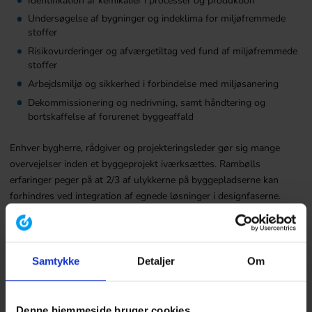
Undersøgelse af bygninger og indeklima for miljøfremmede
stoffer
Risikovurderinger og afværgetiltag ved fund af miljøfremmede
stoffer
Arbejdsmiljø og sikkerhed i forbindelse med miljøsanering
Dekommissionering og nedrivning, samt håndtering og
bortskaffelse af forurenet byggeaffald
Enhver bygherre, rådgiver og projekteringsleder gør sig mange
overvejelser inden et byggeprojekt iværksættes. Rambølls
erfaringer peger på at 2/3 af ulykkerne på byggepladserne kan
forhindres ved integration af egnede løsninger i designfaserne.
Rambøll’s konsulenter kan guide dig trygt igennem alle
projektfaserne i dit byggeprojekt og sikre, at bygherrens
arbejdsmiljøansvar for et projekt inddrages i overvejelserne.
Samtykke
Detaljer
Om
Lisbeth
Denne hjemmeside bruger cookies