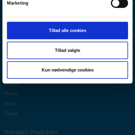
Marketing
Tlf:+45 5161 1000
Fax:+45 5161 1001
Mail:
Tillad alle cookies
info@ramboll.com
digitaledu-dk@ramboll.dk
Tillad valgte
D&E Norden
Kun nødvendige cookies
Danmark
Finland
Norge
Sverige
Rambøll Produkter