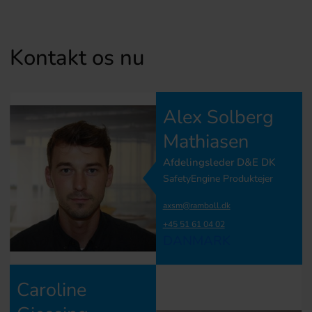
Kontakt os nu
Alex Solberg
Mathiasen
Afdelingsleder D&E DK
SafetyEngine Produktejer
axsm@ramboll.dk
+45 51 61 04 02
DANMARK
Caroline