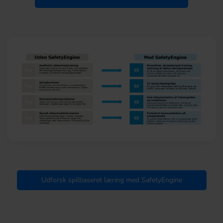
Udforsk spilbaseret læring med SafetyEngine