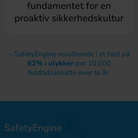
fundamentet for en
proaktiv sikkerhedskultur
– SafetyEngine resulterede i et fald på
62% i ulykker
per 10.000
fuldtidsansatte over to år.
SafetyEngine