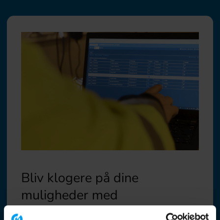
Bliv klogere på dine
muligheder med
SafetyEngine - Book en gratis