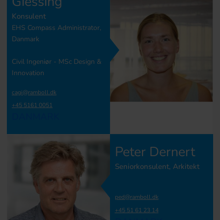
Giessing
Konsulent
EHS Compass Administrator,
Danmark
Civil Ingeniør - MSc Design &
Innovation
cagi@ramboll.dk
+45 5161 0051
DANMARK
Peter Dernert
Seniorkonsulent, Arkitekt
ped@ramboll.dk
+45 51 61 23 14