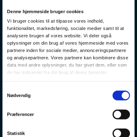
Hvordan?
Denne hjemmeside bruger cookies
Hvilke virkemidler og elementer der anvendes, afhænger af
Vi bruger cookies til at tilpasse vores indhold,
projektet, brugerprofilen og konteksten.
funktionalitet, markedsføring, sociale medier samt til at
Hvorfor?
analysere brugen af vores website. Vi deler også
Det overordnede formål med at anvende 2D eller 3D gamification
oplysninger om din brug af vores hjemmeside med vores
og interaktion er, at styrke den kognitive oplevelse og motivation
partnere inden for sociale medier, annonceringspartnere
samt ændre adfærd og bevidsthed hos den pågældende
og analysepartnere. Vores partnere kan kombinere disse
målgruppe.
data med andre oplysninger, du har givet dem, eller som
Studier viser, at spilbaseret læring øger udbyttet af læringsforløb
de har indsamlet fra din brug af deres tjenester.
ved at gøre processen sjov og motiverende. Dette opnås ved at
Læs mere
give brugeren selvkontrol, udfordringer og belønninger.
Samtykkevalg
Gamification er ikke kun begrænset til brug i 3D-miljøer. Det er lige
Nødvendig
så udbredt i 2D e-learning og endda i ikke-digitale sammenhænge.
Skaleringsmulighederne er endeløse og kan variere fra brug af
Præferencer
små, simple elementer til en fuld implementering af alle
virkemidler.
Statistik